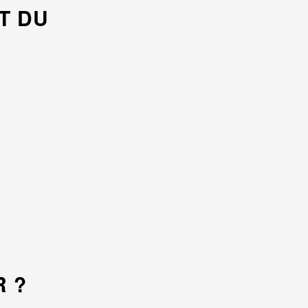
T DU
R ?