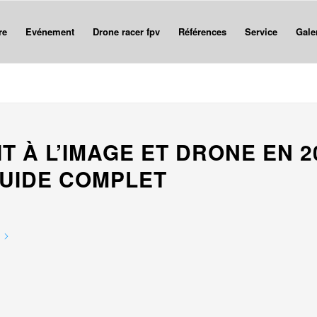
re
Evénement
Drone racer fpv
Références
Service
Gale
T À L’IMAGE ET DRONE EN 20
GUIDE COMPLET