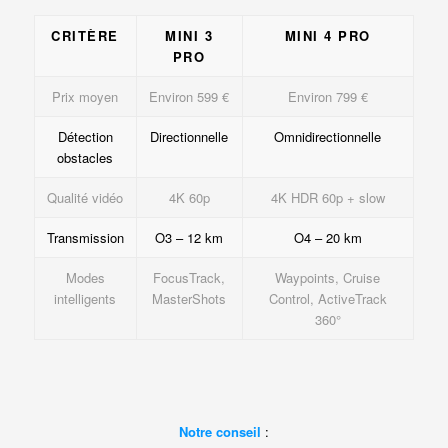
CRITÈRE
MINI 3
MINI 4 PRO
PRO
Prix moyen
Environ 599 €
Environ 799 €
Détection
Directionnelle
Omnidirectionnelle
obstacles
Qualité vidéo
4K 60p
4K HDR 60p + slow
Transmission
O3 – 12 km
O4 – 20 km
Modes
FocusTrack,
Waypoints, Cruise
intelligents
MasterShots
Control, ActiveTrack
360°
Notre conseil
: