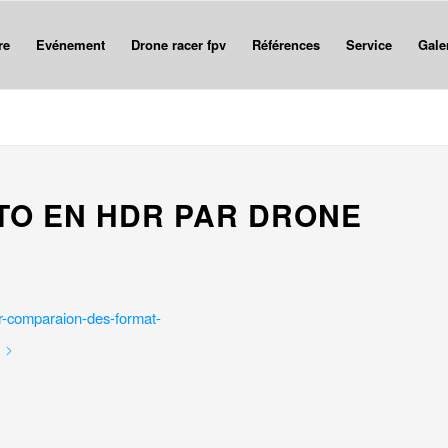
re
Evénement
Drone racer fpv
Références
Service
Gale
TO EN HDR PAR DRONE