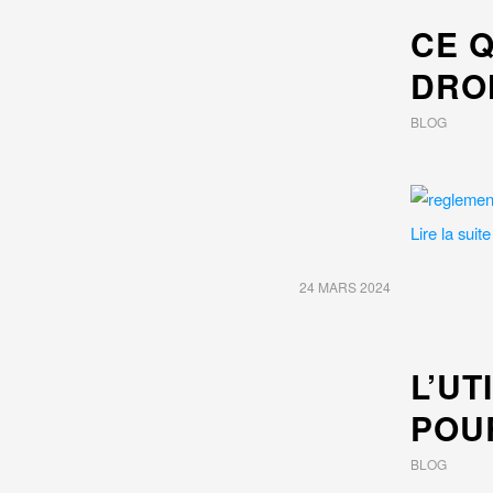
CE 
DRON
BLOG
Lire la suite
24 MARS 2024
L’UT
POU
BLOG