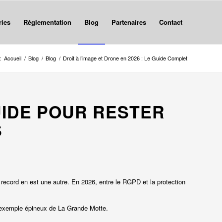
ries
Réglementation
Blog
Partenaires
Contact
:
Accueil
/
Blog
/
Blog
/
Droit à l’image et Drone en 2026 : Le Guide Complet
GUIDE POUR RESTER
S
record en est une autre. En 2026, entre le RGPD et la protection
t l’exemple épineux de La Grande Motte.