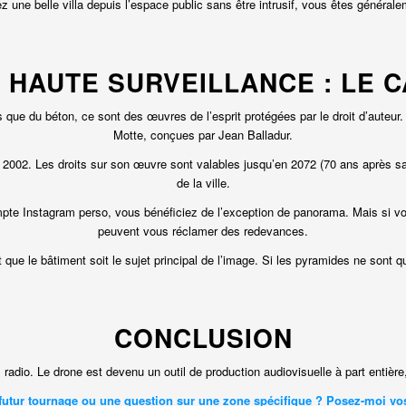
z une belle villa depuis l’espace public sans être intrusif, vous êtes générale
S HAUTE SURVEILLANCE : LE 
s que du béton, ce sont des œuvres de l’esprit protégées par le droit d’aut
Motte, conçues par Jean Balladur.
002. Les droits sur son œuvre sont valables jusqu’en 2072 (70 ans après sa mo
de la ville.
te Instagram perso, vous bénéficiez de l’exception de panorama. Mais si vous 
peuvent vous réclamer des redevances.
ut que le bâtiment soit le sujet principal de l’image. Si les pyramides ne sont
CONCLUSION
 radio. Le drone est devenu un outil de production audiovisuelle à part entière,
futur tournage ou une question sur une zone spécifique ?
Posez-moi vos