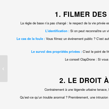
1. FILMER DES
La règle de base n’a pas changé : le respect de la vie privée
L’identification :
Si on peut reconnaître un vi
Le cas de la foule :
Vous filmez un événement public ? C’est auto
Le survol des propriétés privées :
C’est le point de fr
Le conseil ClapDrone : Si vous 
Réglementation Drone
2026 : Vol en ville
autorisé en catégorie
Ouverte
2. LE DROIT 
Contrairement à une légende urbaine tenace, le
Qu’est-ce qu’un trouble anormal ? Premièrement, une intrusion 