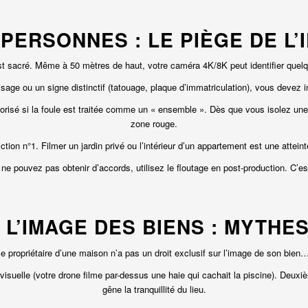
 PERSONNES : LE PIÈGE DE L’
 est sacré. Même à 50 mètres de haut, votre caméra 4K/8K peut identifier q
sage ou un signe distinctif (tatouage, plaque d’immatriculation), vous devez i
risé si la foule est traitée comme un « ensemble ». Dès que vous isolez une p
zone rouge.
iction n°1. Filmer un jardin privé ou l’intérieur d’un appartement est une atteint
ne pouvez pas obtenir d’accords, utilisez le floutage en post-production. C’es
À L’IMAGE DES BIENS : MYTHE
 propriétaire d’une maison n’a pas un droit exclusif sur l’image de son bien…
visuelle (votre drone filme par-dessus une haie qui cachait la piscine). Deuxi
gêne la tranquillité du lieu.