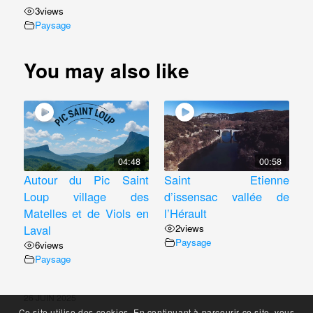
3
views
Paysage
You may also like
04:48
00:58
Autour du Pic Saint
Saint Etienne
Loup village des
d’issensac vallée de
Matelles et de Viols en
l’Hérault
Laval
2
views
Paysage
6
views
Paysage
26 JUIN 2025
Ce site utilise des cookies. En continuant à parcourir ce site, vous