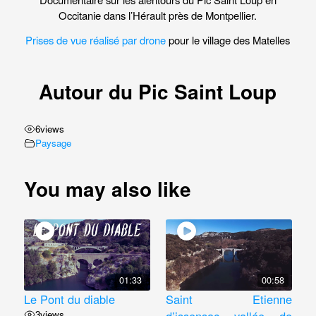
Occitanie dans l’Hérault près de Montpellier.
Prises de vue réalisé par drone
pour le village des Matelles
Autour du Pic Saint Loup
6
views
Paysage
You may also like
01:33
00:58
Le Pont du diable
Saint Etienne
3
views
d’issensac vallée de