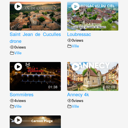
Saint Jean de Cuculles
Loubressac
drone
0
views
Ville
0
views
Ville
01:38
02:09
Sommières
Annecy 4k
4
views
5
views
Ville
Ville