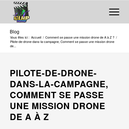
Blog
Vous êtes ici :
Accueil
/
Comment se passe une mission drone de A à Z ?
/
Pilote-de-drone-dans-la-campagne, Comment se passe une mission drone
de...
PILOTE-DE-DRONE-
DANS-LA-CAMPAGNE,
COMMENT SE PASSE
UNE MISSION DRONE
DE A À Z