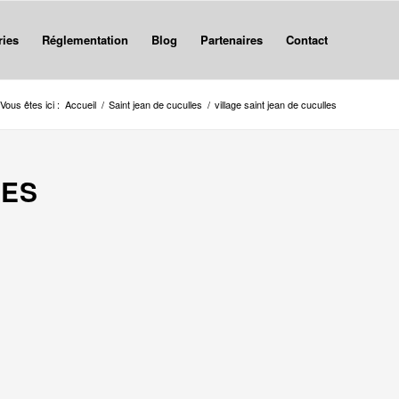
ries
Réglementation
Blog
Partenaires
Contact
Vous êtes ici :
Accueil
/
Saint jean de cuculles
/
village saint jean de cuculles
LES