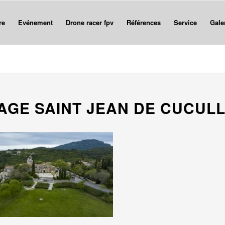
re
Evénement
Drone racer fpv
Références
Service
Gale
LAGE SAINT JEAN DE CUCUL