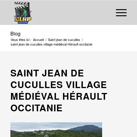
Blog
Vous êtes ici :
Accueil
/
Saint jean de cuculles
/
saint jean de cuculles village médiéval Hérault occitanie
SAINT JEAN DE
CUCULLES VILLAGE
MÉDIÉVAL HÉRAULT
OCCITANIE