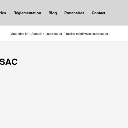
ries
Réglementation
Blog
Partenaires
Contact
Vous êtes ici :
Accueil
/
Loubressac
/
ruelles médiévales loubressac
SSAC