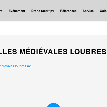
re
Evénement
Drone racer fpv
Références
Service
Gale
LLES MÉDIÉVALES LOUBRE