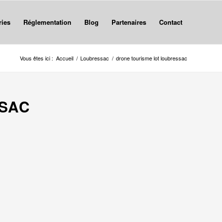
ries
Réglementation
Blog
Partenaires
Contact
Vous êtes ici :
Accueil
/
Loubressac
/
drone tourisme lot loubressac
SSAC