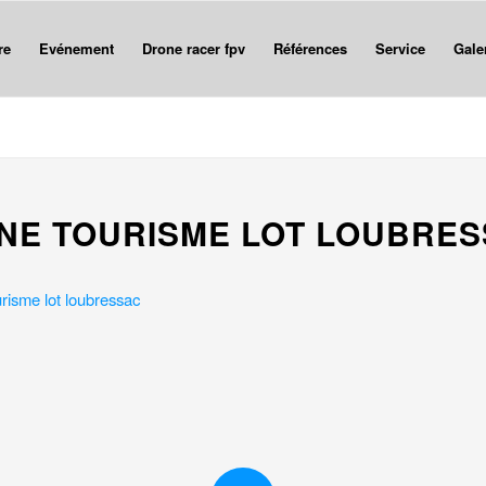
re
Evénement
Drone racer fpv
Références
Service
Gale
NE TOURISME LOT LOUBRE