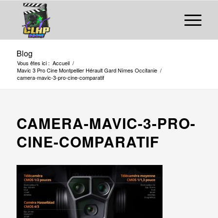
Blog
Vous êtes ici :
Accueil
/
Mavic 3 Pro Cine Montpellier Hérault Gard Nîmes Occitanie
/
camera-mavic-3-pro-cine-comparatif
CAMERA-MAVIC-3-PRO-
CINE-COMPARATIF