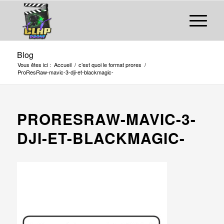
Blog
Vous êtes ici :
Accueil
/
c’est quoi le format prores
/
ProResRaw-mavic-3-dji-et-blackmagic-
PRORESRAW-MAVIC-3-
DJI-ET-BLACKMAGIC-