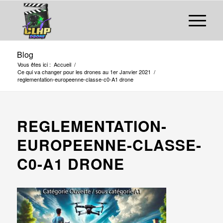
Blog
Vous êtes ici :
Accueil
/
Ce qui va changer pour les drones au 1er Janvier 2021
/
reglementation-europeenne-classe-c0-A1 drone
REGLEMENTATION-
EUROPEENNE-CLASSE-
C0-A1 DRONE